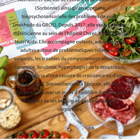
(Sorbonne) ainsi qu’en approche
biopsychosensorielle des problèmes de poids
(méthode du GROS). Depuis 2017, elle exerce comme
diététicienne au sein de l’hôpital Chirec, dans l’équipe
Nutri’Kids. Elle accompagne enfants, adolescents et
adultes autour de problématiques telles que le
surpoids, les troubles du comportement alimentaire
(anorexie, boulimie, hyperphagie) ou la dénutrition,
qu’il s’agisse d’une cassure de croissance ou d’un
sous-poids. Bienveillante et à l’écoute, elle aide
chacun à retrouver un poids d’équilibre durable dans
le respect de ses besoins et de ses sensations
corporelles.