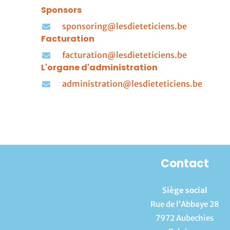
b
a
e
Sponsors
o
g
d
o
r
i
sponsoring@lesdieteticiens.be
k
a
n
Facturation
-
m
-
f
i
facturation@lesdieteticiens.be
n
L'organe d'administration
administration@lesdieteticiens.be
Contact
Siège social
Rue de l’Abbaye 28
7972 Aubechies