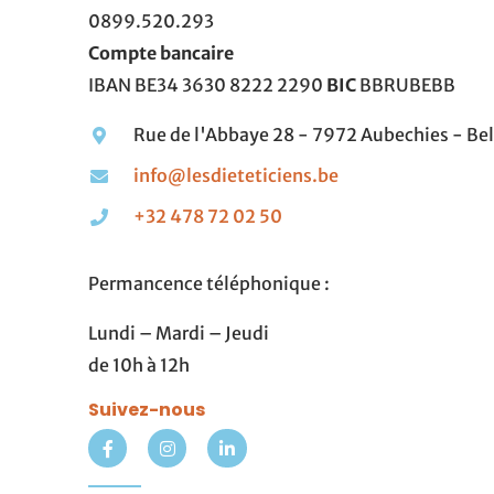
0899.520.293
Compte bancaire
IBAN BE34 3630 8222 2290
BIC
BBRUBEBB
Rue de l'Abbaye 28 - 7972 Aubechies - Be
info@lesdieteticiens.be
+32 478 72 02 50
Permancence téléphonique :
Lundi – Mardi – Jeudi
de 10h à 12h
Suivez-nous
F
I
L
a
n
i
c
s
n
e
t
k